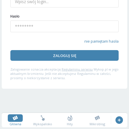
Hasło
nie pamiętam hasła
ZALOGUJ SIĘ
Zalogowanie oznacza akceptację
Regulaminu serwisu
Wykop.pl w jego
aktualnym brzmieniu. Jeśli nie akceptujesz Regulaminu w całości,
prosimy o niekorzystanie z serwisu.
Główna
Wykopalisko
Hity
Mikroblog