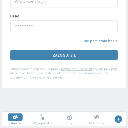
Hasło
nie pamiętam hasła
ZALOGUJ SIĘ
Zalogowanie oznacza akceptację
Regulaminu serwisu
Wykop.pl w jego
aktualnym brzmieniu. Jeśli nie akceptujesz Regulaminu w całości,
prosimy o niekorzystanie z serwisu.
Główna
Wykopalisko
Hity
Mikroblog