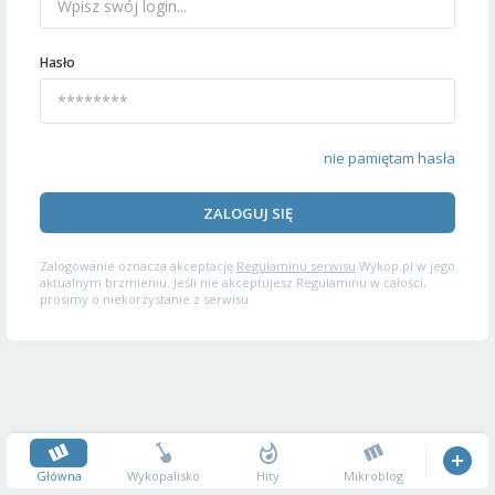
Hasło
nie pamiętam hasła
ZALOGUJ SIĘ
Zalogowanie oznacza akceptację
Regulaminu serwisu
Wykop.pl w jego
aktualnym brzmieniu. Jeśli nie akceptujesz Regulaminu w całości,
prosimy o niekorzystanie z serwisu.
Główna
Wykopalisko
Hity
Mikroblog