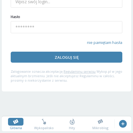
Hasło
nie pamiętam hasła
ZALOGUJ SIĘ
Zalogowanie oznacza akceptację
Regulaminu serwisu
Wykop.pl w jego
aktualnym brzmieniu. Jeśli nie akceptujesz Regulaminu w całości,
prosimy o niekorzystanie z serwisu.
Główna
Wykopalisko
Hity
Mikroblog