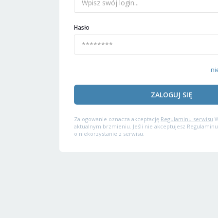
Hasło
ni
ZALOGUJ SIĘ
Zalogowanie oznacza akceptację
Regulaminu serwisu
W
aktualnym brzmieniu. Jeśli nie akceptujesz Regulaminu
o niekorzystanie z serwisu.