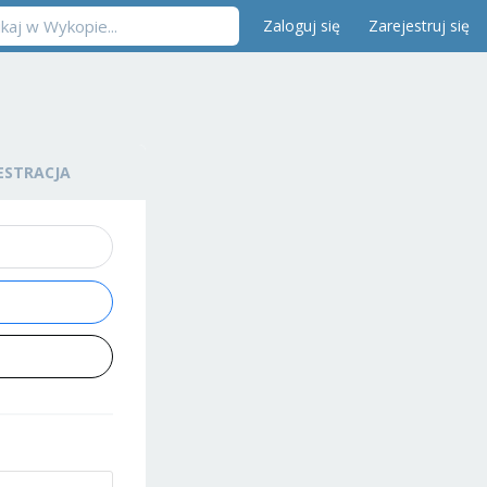
Zaloguj się
Zarejestruj się
ESTRACJA