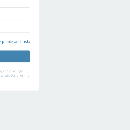
e pamiętam hasła
ykop.pl w jego
 w całości, prosimy