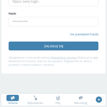
Hasło
nie pamiętam hasła
ZALOGUJ SIĘ
Zalogowanie oznacza akceptację
Regulaminu serwisu
Wykop.pl w jego
aktualnym brzmieniu. Jeśli nie akceptujesz Regulaminu w całości,
prosimy o niekorzystanie z serwisu.
Główna
Wykopalisko
Hity
Mikroblog