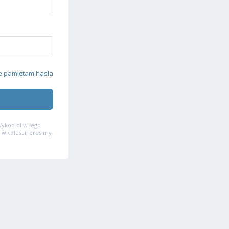
e pamiętam hasła
ykop.pl w jego
 w całości, prosimy