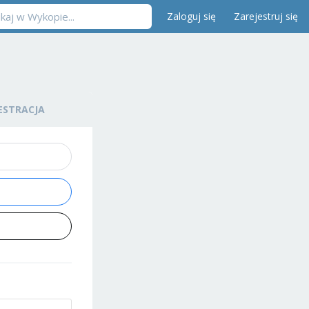
Zaloguj się
Zarejestruj się
ESTRACJA