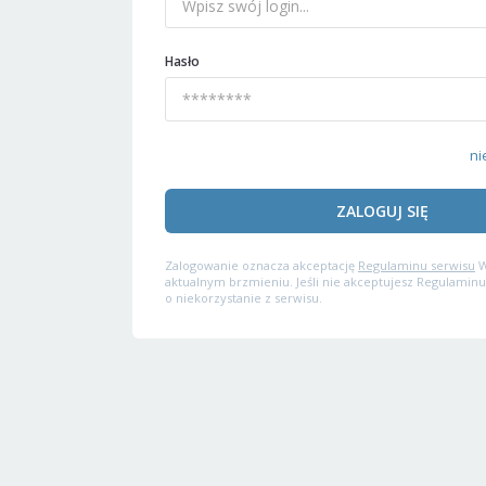
Hasło
ni
ZALOGUJ SIĘ
Zalogowanie oznacza akceptację
Regulaminu serwisu
W
aktualnym brzmieniu. Jeśli nie akceptujesz Regulaminu
o niekorzystanie z serwisu.