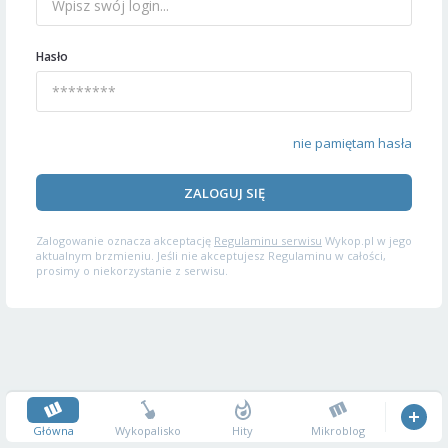
Hasło
nie pamiętam hasła
ZALOGUJ SIĘ
Zalogowanie oznacza akceptację
Regulaminu serwisu
Wykop.pl w jego
aktualnym brzmieniu. Jeśli nie akceptujesz Regulaminu w całości,
prosimy o niekorzystanie z serwisu.
Główna
Wykopalisko
Hity
Mikroblog