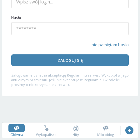
Hasło
nie pamiętam hasła
ZALOGUJ SIĘ
Zalogowanie oznacza akceptację
Regulaminu serwisu
Wykop.pl w jego
aktualnym brzmieniu. Jeśli nie akceptujesz Regulaminu w całości,
prosimy o niekorzystanie z serwisu.
Główna
Wykopalisko
Hity
Mikroblog