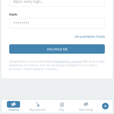
Hasło
nie pamiętam hasła
ZALOGUJ SIĘ
Zalogowanie oznacza akceptację
Regulaminu serwisu
Wykop.pl w jego
aktualnym brzmieniu. Jeśli nie akceptujesz Regulaminu w całości,
prosimy o niekorzystanie z serwisu.
Główna
Wykopalisko
Hity
Mikroblog