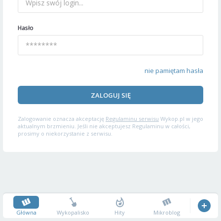
Hasło
nie pamiętam hasła
ZALOGUJ SIĘ
Zalogowanie oznacza akceptację
Regulaminu serwisu
Wykop.pl w jego
aktualnym brzmieniu. Jeśli nie akceptujesz Regulaminu w całości,
prosimy o niekorzystanie z serwisu.
Główna
Wykopalisko
Hity
Mikroblog