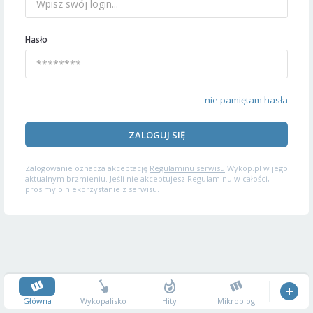
Hasło
nie pamiętam hasła
ZALOGUJ SIĘ
Zalogowanie oznacza akceptację
Regulaminu serwisu
Wykop.pl w jego
aktualnym brzmieniu. Jeśli nie akceptujesz Regulaminu w całości,
prosimy o niekorzystanie z serwisu.
Główna
Wykopalisko
Hity
Mikroblog