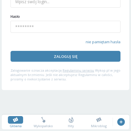
Hasło
nie pamiętam hasła
ZALOGUJ SIĘ
Zalogowanie oznacza akceptację
Regulaminu serwisu
Wykop.pl w jego
aktualnym brzmieniu. Jeśli nie akceptujesz Regulaminu w całości,
prosimy o niekorzystanie z serwisu.
Główna
Wykopalisko
Hity
Mikroblog