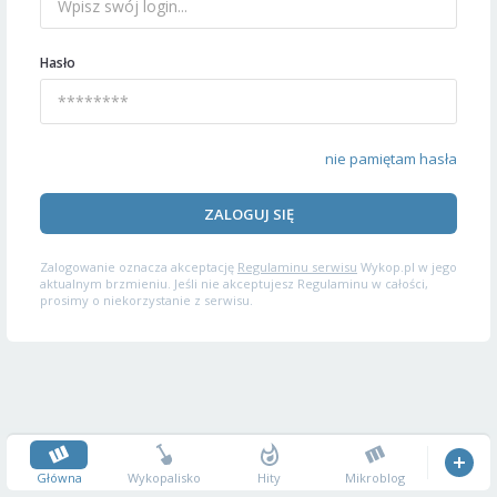
Hasło
nie pamiętam hasła
ZALOGUJ SIĘ
Zalogowanie oznacza akceptację
Regulaminu serwisu
Wykop.pl w jego
aktualnym brzmieniu. Jeśli nie akceptujesz Regulaminu w całości,
prosimy o niekorzystanie z serwisu.
Główna
Wykopalisko
Hity
Mikroblog