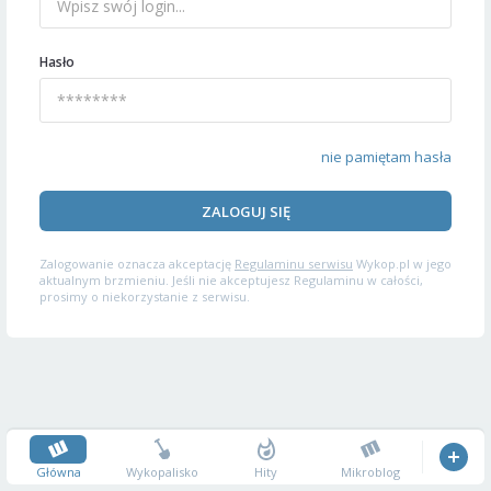
Hasło
nie pamiętam hasła
ZALOGUJ SIĘ
Zalogowanie oznacza akceptację
Regulaminu serwisu
Wykop.pl w jego
aktualnym brzmieniu. Jeśli nie akceptujesz Regulaminu w całości,
prosimy o niekorzystanie z serwisu.
Główna
Wykopalisko
Hity
Mikroblog