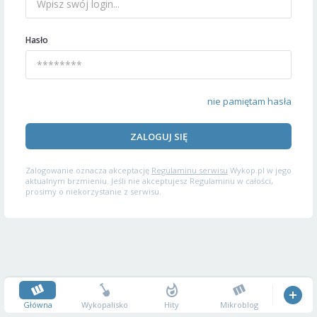
Hasło
nie pamiętam hasła
ZALOGUJ SIĘ
Zalogowanie oznacza akceptację
Regulaminu serwisu
Wykop.pl w jego
aktualnym brzmieniu. Jeśli nie akceptujesz Regulaminu w całości,
prosimy o niekorzystanie z serwisu.
Główna
Wykopalisko
Hity
Mikroblog