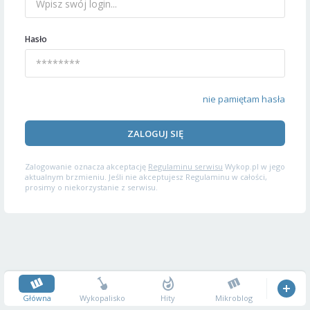
Hasło
nie pamiętam hasła
ZALOGUJ SIĘ
Zalogowanie oznacza akceptację
Regulaminu serwisu
Wykop.pl w jego
aktualnym brzmieniu. Jeśli nie akceptujesz Regulaminu w całości,
prosimy o niekorzystanie z serwisu.
Główna
Wykopalisko
Hity
Mikroblog