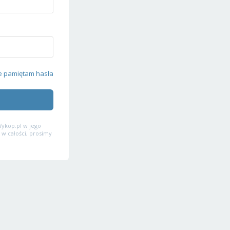
e pamiętam hasła
ykop.pl w jego
 w całości, prosimy