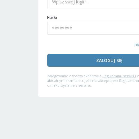
Hasło
ni
ZALOGUJ SIĘ
Zalogowanie oznacza akceptację
Regulaminu serwisu
W
aktualnym brzmieniu. Jeśli nie akceptujesz Regulaminu
o niekorzystanie z serwisu.