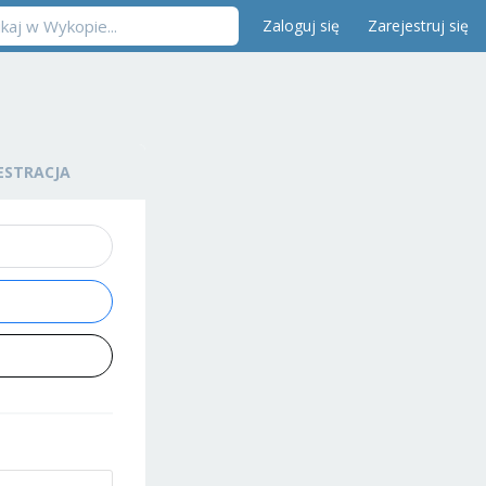
Zaloguj się
Zarejestruj się
ESTRACJA