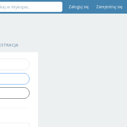
Zaloguj się
Zarejestruj się
ESTRACJA