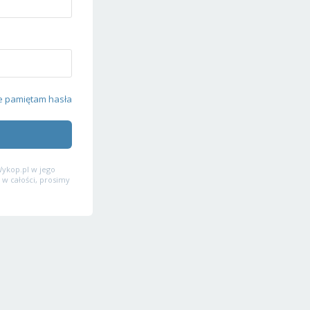
e pamiętam hasła
ykop.pl w jego
 w całości, prosimy