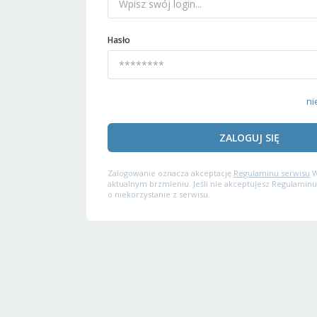
Hasło
ni
ZALOGUJ SIĘ
Zalogowanie oznacza akceptację
Regulaminu serwisu
W
aktualnym brzmieniu. Jeśli nie akceptujesz Regulaminu
o niekorzystanie z serwisu.