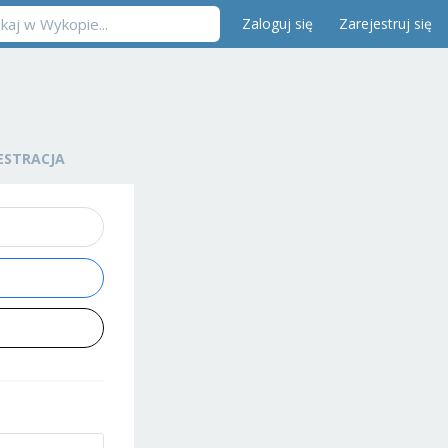
Zaloguj się
Zarejestruj się
ESTRACJA