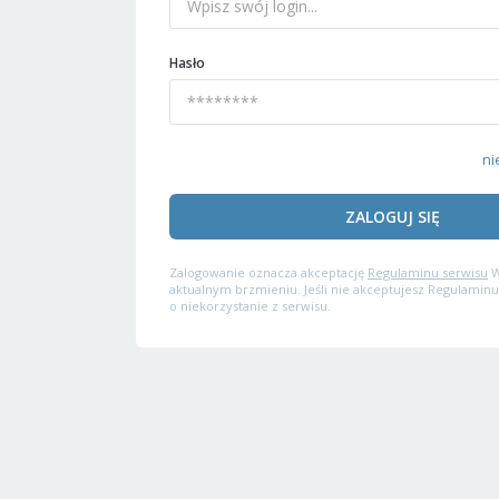
Hasło
ni
ZALOGUJ SIĘ
Zalogowanie oznacza akceptację
Regulaminu serwisu
W
aktualnym brzmieniu. Jeśli nie akceptujesz Regulaminu
o niekorzystanie z serwisu.