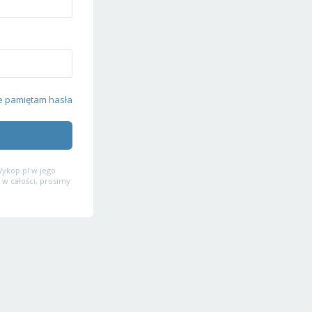
e pamiętam hasła
ykop.pl w jego
 w całości, prosimy