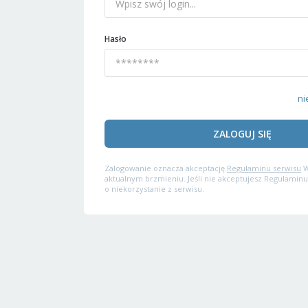
Hasło
ni
ZALOGUJ SIĘ
Zalogowanie oznacza akceptację
Regulaminu serwisu
W
aktualnym brzmieniu. Jeśli nie akceptujesz Regulaminu
o niekorzystanie z serwisu.