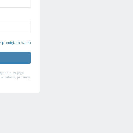
e pamiętam hasła
ykop.pl w jego
 w całości, prosimy