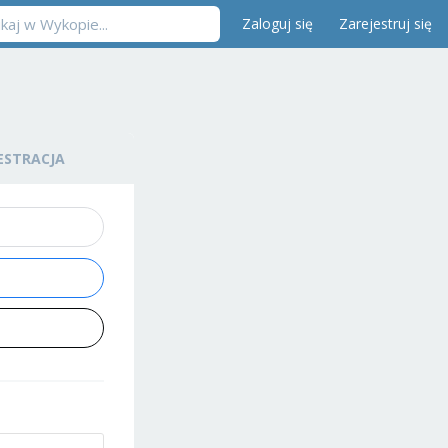
Zaloguj się
Zarejestruj się
ESTRACJA