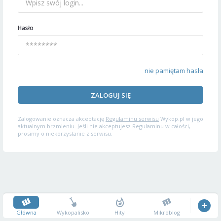
Hasło
nie pamiętam hasła
ZALOGUJ SIĘ
Zalogowanie oznacza akceptację
Regulaminu serwisu
Wykop.pl w jego
aktualnym brzmieniu. Jeśli nie akceptujesz Regulaminu w całości,
prosimy o niekorzystanie z serwisu.
Główna
Wykopalisko
Hity
Mikroblog