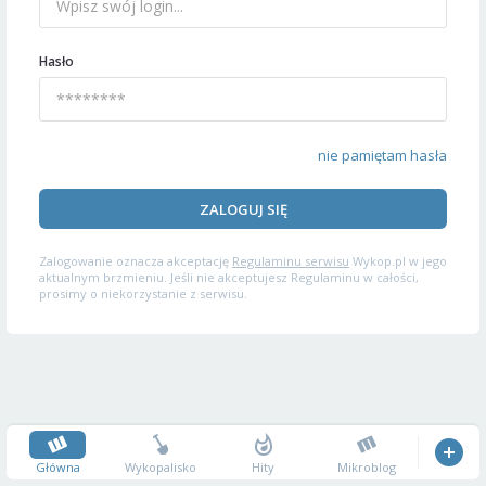
Hasło
nie pamiętam hasła
ZALOGUJ SIĘ
Zalogowanie oznacza akceptację
Regulaminu serwisu
Wykop.pl w jego
aktualnym brzmieniu. Jeśli nie akceptujesz Regulaminu w całości,
prosimy o niekorzystanie z serwisu.
Główna
Wykopalisko
Hity
Mikroblog