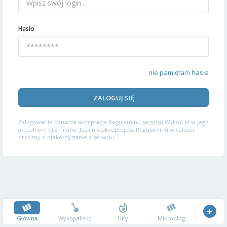
Hasło
nie pamiętam hasła
ZALOGUJ SIĘ
Zalogowanie oznacza akceptację
Regulaminu serwisu
Wykop.pl w jego
aktualnym brzmieniu. Jeśli nie akceptujesz Regulaminu w całości,
prosimy o niekorzystanie z serwisu.
Główna
Wykopalisko
Hity
Mikroblog