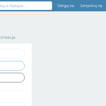
Zaloguj się
Zarejestruj się
ESTRACJA