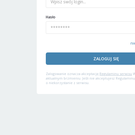
Hasło
ni
ZALOGUJ SIĘ
Zalogowanie oznacza akceptację
Regulaminu serwisu
W
aktualnym brzmieniu. Jeśli nie akceptujesz Regulaminu
o niekorzystanie z serwisu.