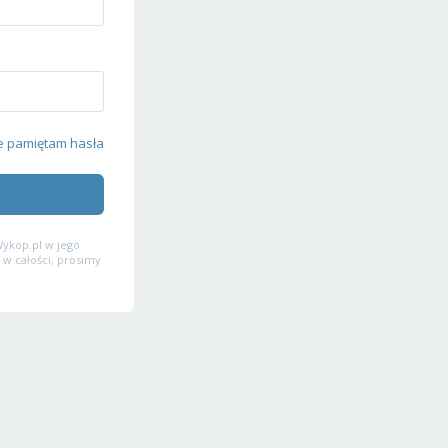
e pamiętam hasła
ykop.pl w jego
 w całości, prosimy