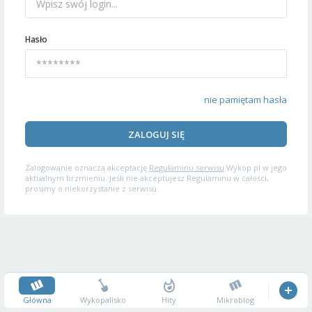
Hasło
nie pamiętam hasła
ZALOGUJ SIĘ
Zalogowanie oznacza akceptację
Regulaminu serwisu
Wykop.pl w jego
aktualnym brzmieniu. Jeśli nie akceptujesz Regulaminu w całości,
prosimy o niekorzystanie z serwisu.
Główna
Wykopalisko
Hity
Mikroblog