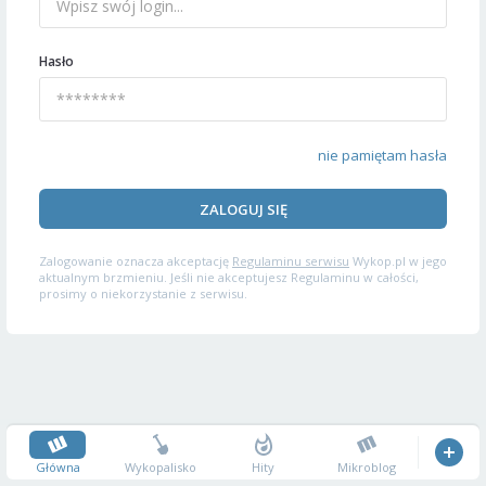
Hasło
nie pamiętam hasła
ZALOGUJ SIĘ
Zalogowanie oznacza akceptację
Regulaminu serwisu
Wykop.pl w jego
aktualnym brzmieniu. Jeśli nie akceptujesz Regulaminu w całości,
prosimy o niekorzystanie z serwisu.
Główna
Wykopalisko
Hity
Mikroblog