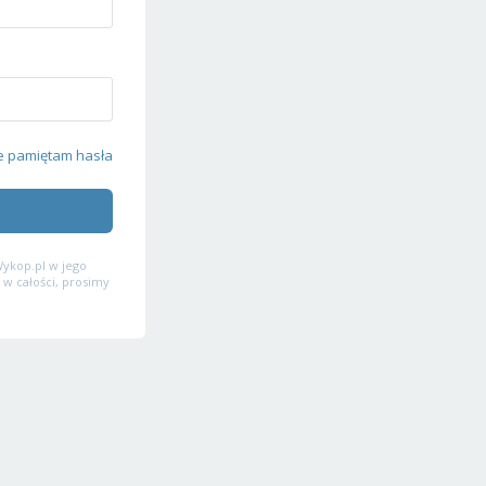
e pamiętam hasła
ykop.pl w jego
 w całości, prosimy