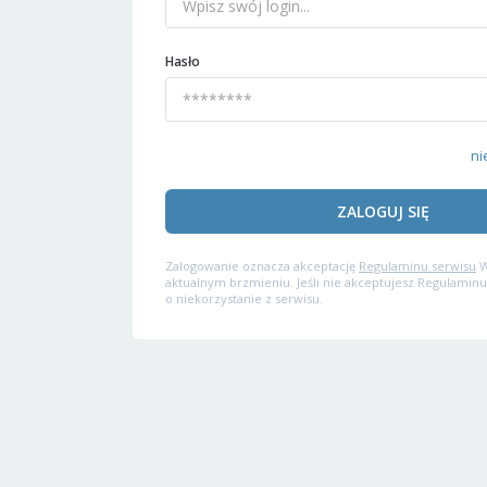
Hasło
ni
ZALOGUJ SIĘ
Zalogowanie oznacza akceptację
Regulaminu serwisu
W
aktualnym brzmieniu. Jeśli nie akceptujesz Regulaminu
o niekorzystanie z serwisu.