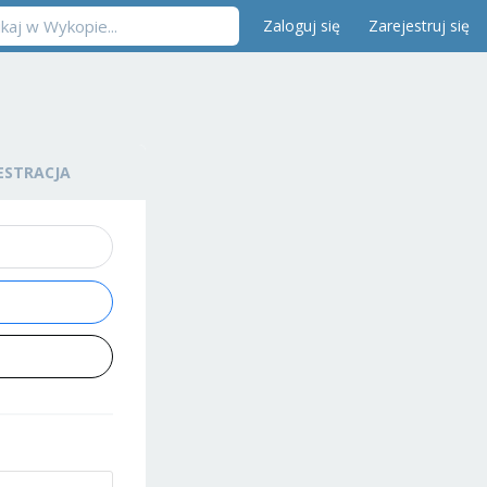
Zaloguj się
Zarejestruj się
ESTRACJA