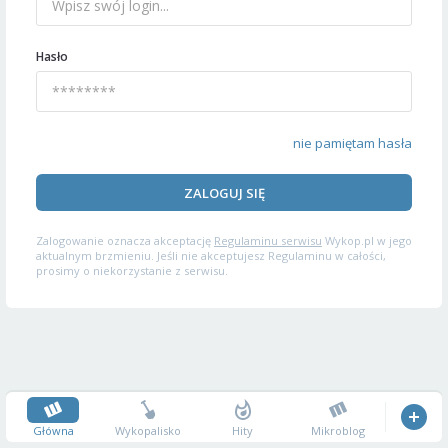
Hasło
nie pamiętam hasła
ZALOGUJ SIĘ
Zalogowanie oznacza akceptację
Regulaminu serwisu
Wykop.pl w jego
aktualnym brzmieniu. Jeśli nie akceptujesz Regulaminu w całości,
prosimy o niekorzystanie z serwisu.
Główna
Wykopalisko
Hity
Mikroblog