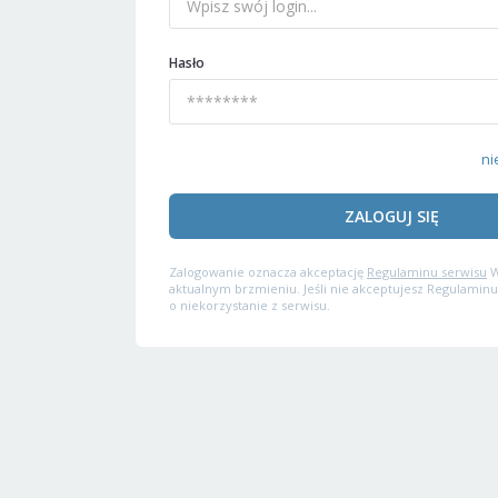
Hasło
ni
ZALOGUJ SIĘ
Zalogowanie oznacza akceptację
Regulaminu serwisu
W
aktualnym brzmieniu. Jeśli nie akceptujesz Regulaminu
o niekorzystanie z serwisu.