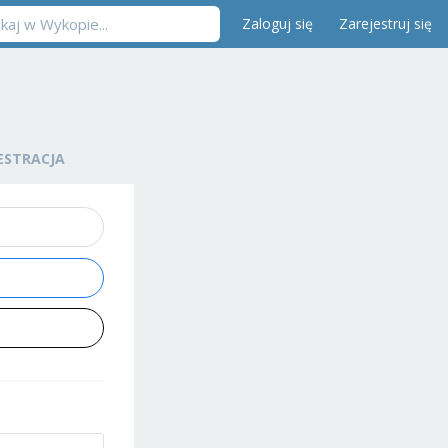
Zaloguj się
Zarejestruj się
ESTRACJA