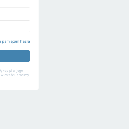
e pamiętam hasła
ykop.pl w jego
 w całości, prosimy