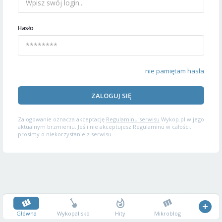
Hasło
nie pamiętam hasła
ZALOGUJ SIĘ
Zalogowanie oznacza akceptację
Regulaminu serwisu
Wykop.pl w jego
aktualnym brzmieniu. Jeśli nie akceptujesz Regulaminu w całości,
prosimy o niekorzystanie z serwisu.
Główna
Wykopalisko
Hity
Mikroblog