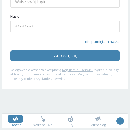
Hasło
nie pamiętam hasła
ZALOGUJ SIĘ
Zalogowanie oznacza akceptację
Regulaminu serwisu
Wykop.pl w jego
aktualnym brzmieniu. Jeśli nie akceptujesz Regulaminu w całości,
prosimy o niekorzystanie z serwisu.
Główna
Wykopalisko
Hity
Mikroblog