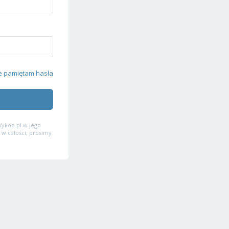
e pamiętam hasła
ykop.pl w jego
 w całości, prosimy