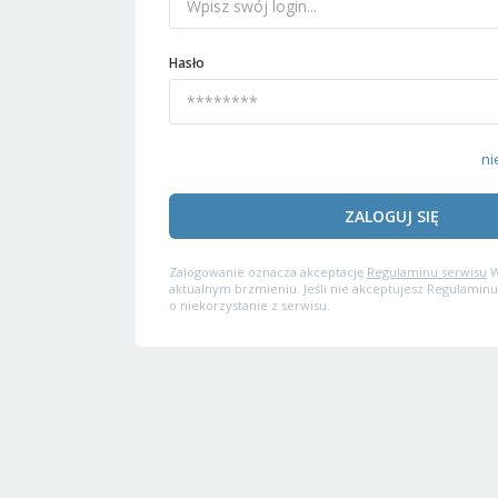
Hasło
ni
ZALOGUJ SIĘ
Zalogowanie oznacza akceptację
Regulaminu serwisu
W
aktualnym brzmieniu. Jeśli nie akceptujesz Regulaminu
o niekorzystanie z serwisu.