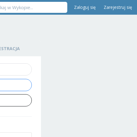
Zaloguj się
Zarejestruj się
ESTRACJA