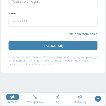
Hasło
nie pamiętam hasła
ZALOGUJ SIĘ
Zalogowanie oznacza akceptację
Regulaminu serwisu
Wykop.pl w jego
aktualnym brzmieniu. Jeśli nie akceptujesz Regulaminu w całości,
prosimy o niekorzystanie z serwisu.
Główna
Wykopalisko
Hity
Mikroblog