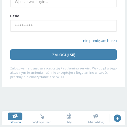
Hasło
nie pamiętam hasła
ZALOGUJ SIĘ
Zalogowanie oznacza akceptację
Regulaminu serwisu
Wykop.pl w jego
aktualnym brzmieniu. Jeśli nie akceptujesz Regulaminu w całości,
prosimy o niekorzystanie z serwisu.
Główna
Wykopalisko
Hity
Mikroblog