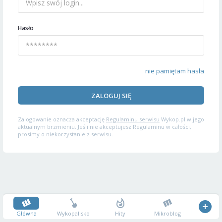
Hasło
nie pamiętam hasła
ZALOGUJ SIĘ
Zalogowanie oznacza akceptację
Regulaminu serwisu
Wykop.pl w jego
aktualnym brzmieniu. Jeśli nie akceptujesz Regulaminu w całości,
prosimy o niekorzystanie z serwisu.
Główna
Wykopalisko
Hity
Mikroblog