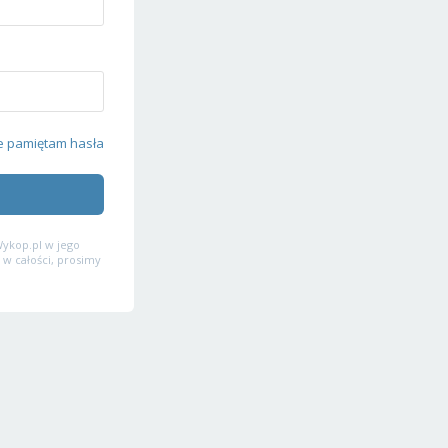
e pamiętam hasła
ykop.pl w jego
 w całości, prosimy