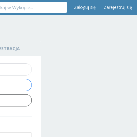
Zaloguj się
Zarejestruj się
ESTRACJA