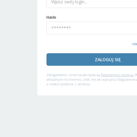
Hasło
ni
ZALOGUJ SIĘ
Zalogowanie oznacza akceptację
Regulaminu serwisu
W
aktualnym brzmieniu. Jeśli nie akceptujesz Regulaminu
o niekorzystanie z serwisu.