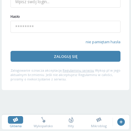
Hasło
nie pamiętam hasła
ZALOGUJ SIĘ
Zalogowanie oznacza akceptację
Regulaminu serwisu
Wykop.pl w jego
aktualnym brzmieniu. Jeśli nie akceptujesz Regulaminu w całości,
prosimy o niekorzystanie z serwisu.
Główna
Wykopalisko
Hity
Mikroblog