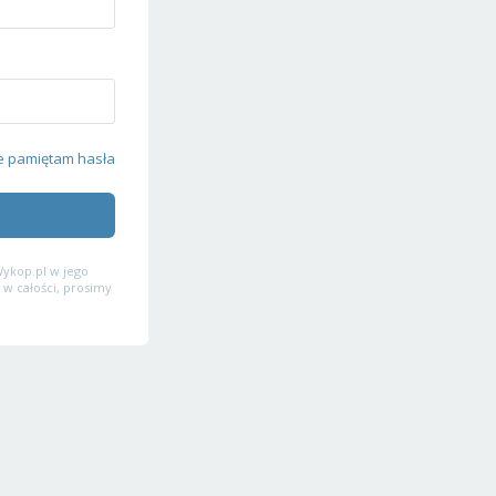
e pamiętam hasła
ykop.pl w jego
 w całości, prosimy