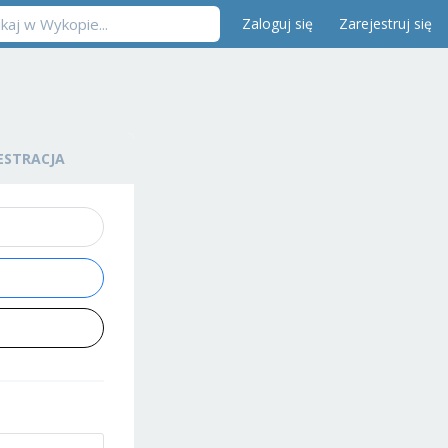
Zaloguj się
Zarejestruj się
ESTRACJA