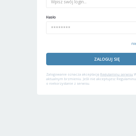
Hasło
ni
ZALOGUJ SIĘ
Zalogowanie oznacza akceptację
Regulaminu serwisu
W
aktualnym brzmieniu. Jeśli nie akceptujesz Regulaminu
o niekorzystanie z serwisu.