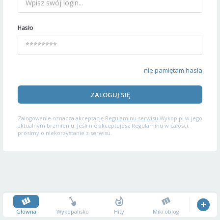
Hasło
nie pamiętam hasła
ZALOGUJ SIĘ
Zalogowanie oznacza akceptację
Regulaminu serwisu
Wykop.pl w jego
aktualnym brzmieniu. Jeśli nie akceptujesz Regulaminu w całości,
prosimy o niekorzystanie z serwisu.
Główna
Wykopalisko
Hity
Mikroblog