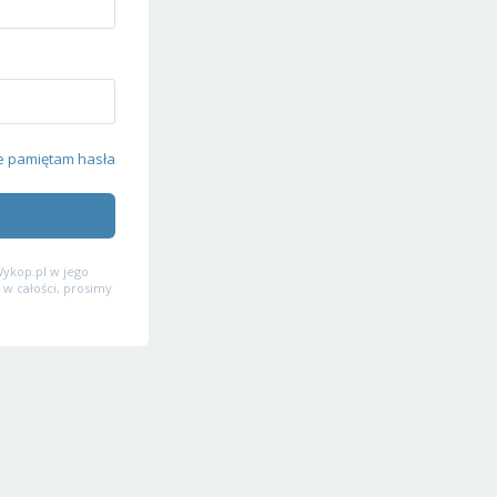
e pamiętam hasła
ykop.pl w jego
 w całości, prosimy