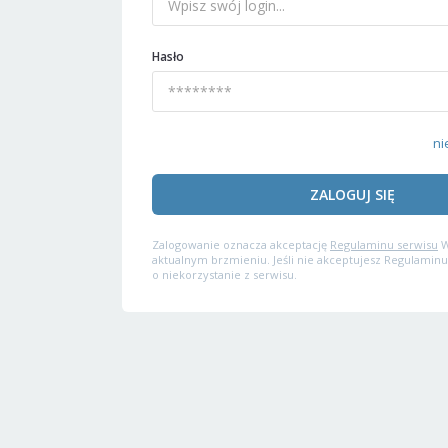
Hasło
ni
ZALOGUJ SIĘ
Zalogowanie oznacza akceptację
Regulaminu serwisu
W
aktualnym brzmieniu. Jeśli nie akceptujesz Regulaminu
o niekorzystanie z serwisu.