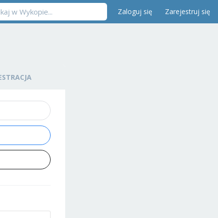
Zaloguj się
Zarejestruj się
ESTRACJA