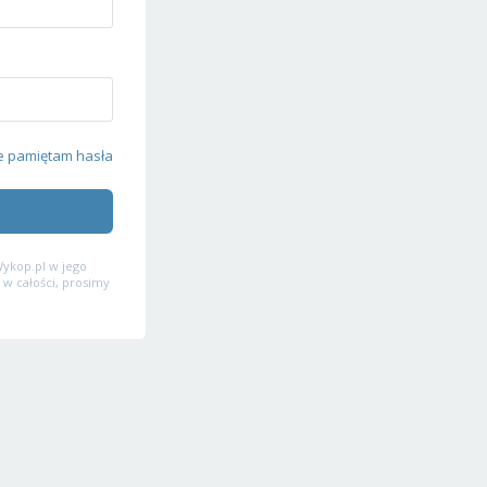
e pamiętam hasła
ykop.pl w jego
 w całości, prosimy