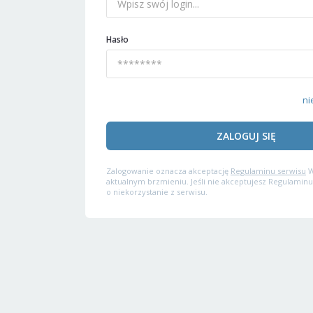
Hasło
ni
ZALOGUJ SIĘ
Zalogowanie oznacza akceptację
Regulaminu serwisu
W
aktualnym brzmieniu. Jeśli nie akceptujesz Regulaminu
o niekorzystanie z serwisu.