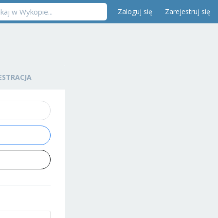
Zaloguj się
Zarejestruj się
ESTRACJA