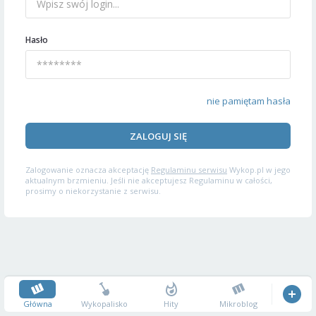
Hasło
nie pamiętam hasła
ZALOGUJ SIĘ
Zalogowanie oznacza akceptację
Regulaminu serwisu
Wykop.pl w jego
aktualnym brzmieniu. Jeśli nie akceptujesz Regulaminu w całości,
prosimy o niekorzystanie z serwisu.
Główna
Wykopalisko
Hity
Mikroblog