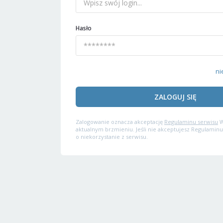
Hasło
ni
ZALOGUJ SIĘ
Zalogowanie oznacza akceptację
Regulaminu serwisu
W
aktualnym brzmieniu. Jeśli nie akceptujesz Regulaminu
o niekorzystanie z serwisu.