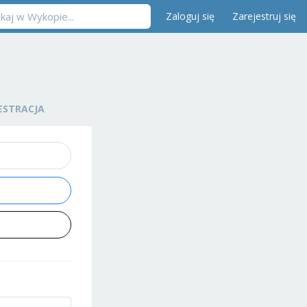
Zaloguj się
Zarejestruj się
ESTRACJA