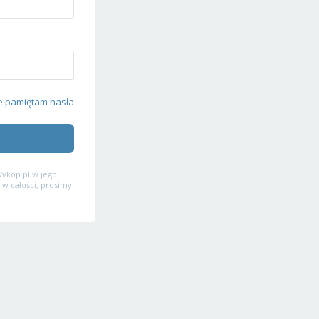
e pamiętam hasła
ykop.pl w jego
 w całości, prosimy