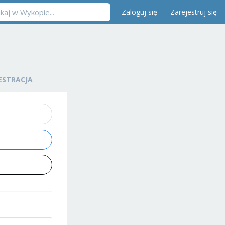
Zaloguj się
Zarejestruj się
ESTRACJA