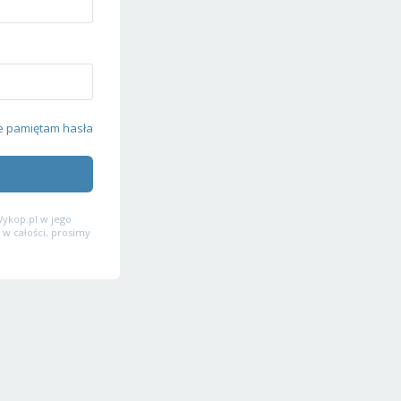
e pamiętam hasła
ykop.pl w jego
 w całości, prosimy