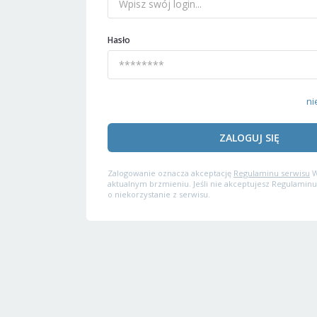
Hasło
ni
ZALOGUJ SIĘ
Zalogowanie oznacza akceptację
Regulaminu serwisu
W
aktualnym brzmieniu. Jeśli nie akceptujesz Regulaminu
o niekorzystanie z serwisu.