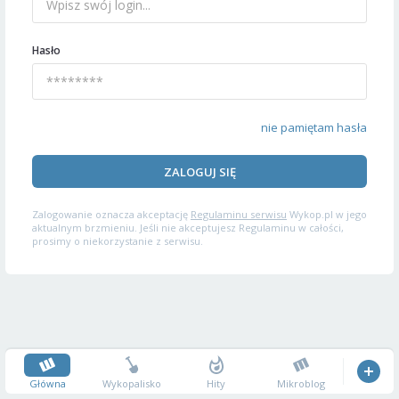
Hasło
nie pamiętam hasła
ZALOGUJ SIĘ
Zalogowanie oznacza akceptację
Regulaminu serwisu
Wykop.pl w jego
aktualnym brzmieniu. Jeśli nie akceptujesz Regulaminu w całości,
prosimy o niekorzystanie z serwisu.
Główna
Wykopalisko
Hity
Mikroblog