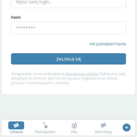
Hasło
nie pamiętam hasła
ZALOGUJ SIĘ
Zalogowanie oznacza akceptację
Regulaminu serwisu
Wykop.pl w jego
aktualnym brzmieniu. Jeśli nie akceptujesz Regulaminu w całości,
prosimy o niekorzystanie z serwisu.
Główna
Wykopalisko
Hity
Mikroblog