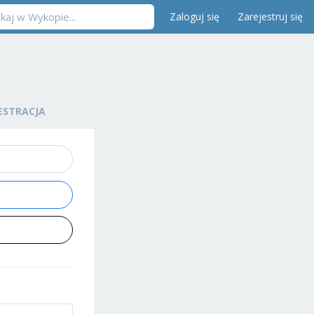
Zaloguj się
Zarejestruj się
ESTRACJA