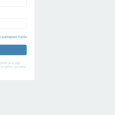
e pamiętam hasła
ykop.pl w jego
 w całości, prosimy