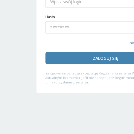
Hasło
ni
ZALOGUJ SIĘ
Zalogowanie oznacza akceptację
Regulaminu serwisu
W
aktualnym brzmieniu. Jeśli nie akceptujesz Regulaminu
o niekorzystanie z serwisu.