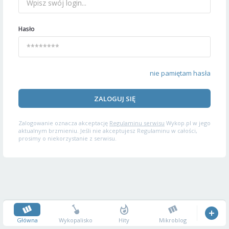
Hasło
nie pamiętam hasła
ZALOGUJ SIĘ
Zalogowanie oznacza akceptację
Regulaminu serwisu
Wykop.pl w jego
aktualnym brzmieniu. Jeśli nie akceptujesz Regulaminu w całości,
prosimy o niekorzystanie z serwisu.
Główna
Wykopalisko
Hity
Mikroblog