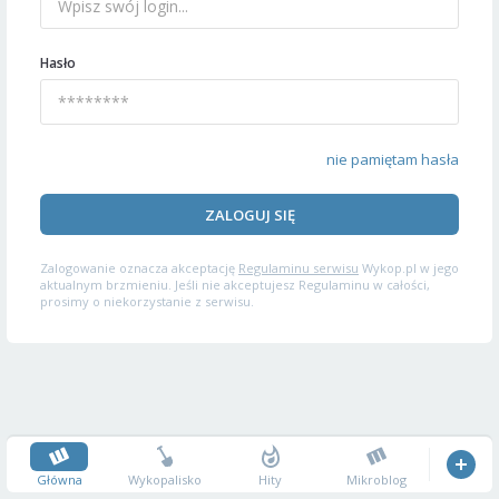
Hasło
nie pamiętam hasła
ZALOGUJ SIĘ
Zalogowanie oznacza akceptację
Regulaminu serwisu
Wykop.pl w jego
aktualnym brzmieniu. Jeśli nie akceptujesz Regulaminu w całości,
prosimy o niekorzystanie z serwisu.
Główna
Wykopalisko
Hity
Mikroblog